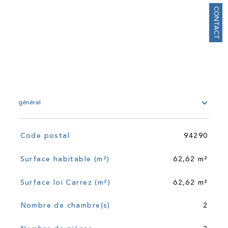
CONTACT
général
TRAD_SIROCCO_Caracteristique
Valeurs
Code postal
94290
Surface habitable (m²)
62,62 m²
Surface loi Carrez (m²)
62,62 m²
Nombre de chambre(s)
2