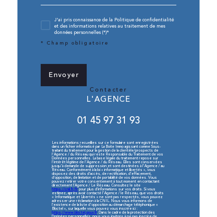
J'ai pris connaissance de la Politique de confidentialité
et des informations relatives au traitement de mes
données personnelles (*)*
* Champ obligatoire
Envoyer
contacter
L'AGENCE
01 45 97 31 93
Les informations recueillies sur ce formulaire sont enregistrées
dans un fichier informatisé par La Boite Immo agissant comme Sous-
traitant du traitement pour la gestion de la clientèle/prospects de
l'Agence / du Réseau qui reste Responsable du Traitement de vos
Données personnelles. La base légale du traitement repose sur
l'intérêt légitime de l'Agence / du Réseau. Elles sont conservées
jusqu'à demande de suppression et sont destinées à l'Agence / au
Réseau. Conformément à la loi « informatique et libertés », vous
disposez des droits d’accès, de rectification, d’effacement,
d’opposition, de limitation et de portabilité de vos données. Vous
pouvez retirer votre consentement à tout moment en contactant
directement l’Agence / Le Réseau. Consultez le site
https://cnil.fr/fr
pour plus d’informations sur vos droits. Si vous
estimez, après avoir contacté l'Agence / le Réseau, que vos droits
« Informatique et Libertés » ne sont pas respectés, vous pouvez
adresser une réclamation à la CNIL. Nous vous informons de
l’existence de la liste d'opposition au démarchage téléphonique «
Bloctel », sur laquelle vous pouvez vous inscrire ici :
https://www.bloctel.gouv.fr
. Dans le cadre de la protection des
Données personnelles, nous vous invitons à ne pas inscrire de