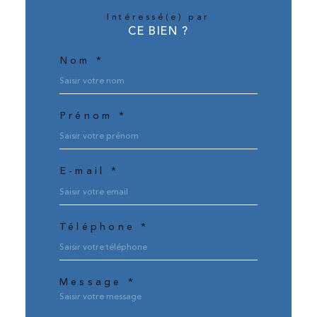
Intéressé(e) par
CE BIEN ?
Nom *
Prénom *
E-mail *
Téléphone *
Message *