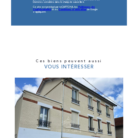
Données sensibles dans le champ de saisie libre.
Ce site est protégé par reCAPTCHA, les
Politiques de
et es
de Google
Confidentialité
Conditions d'utilisation
s'appliquent.
Ces biens peuvent aussi
VOUS INTÉRESSER